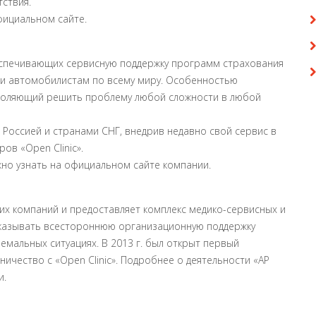
ствия.
фициальном сайте.
беспечивающих сервисную поддержку программ страхования
и автомобилистам по всему миру. Особенностью
озволяющий решить проблему любой сложности в любой
с Россией и странами СНГ, внедрив недавно свой сервис в
ов «Open Clinic».
жно узнать на официальном сайте компании.
их компаний и предоставляет комплекс медико-сервисных и
оказывать всестороннюю организационную поддержку
емальных ситуациях. В 2013 г. был открыт первый
ичество с «Open Clinic». Подробнее о деятельности «AP
и.