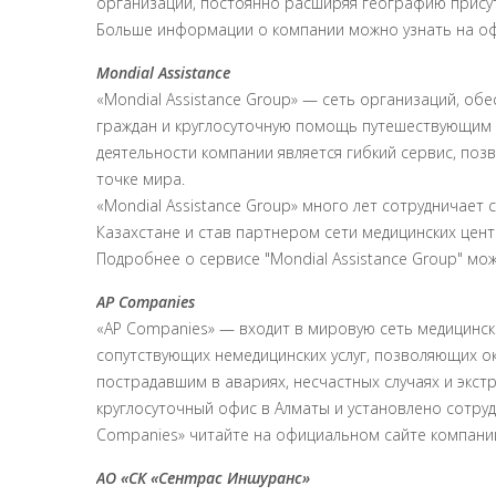
организаций, постоянно расширяя географию присут
Больше информации о компании можно узнать на о
Mondial Assistance
«Mondial Assistance Group» — сеть организаций, о
граждан и круглосуточную помощь путешествующим 
деятельности компании является гибкий сервис, п
точке мира.
«Mondial Assistance Group» много лет сотрудничает 
Казахстане и став партнером сети медицинских центр
Подробнее о сервисе "Mondial Assistance Group" мо
AP Companies
«AP Companies» — входит в мировую сеть медицинск
сопутствующих немедицинских услуг, позволяющих 
пострадавшим в авариях, несчастных случаях и экстр
круглосуточный офис в Алматы и установлено сотрудн
Companies» читайте на официальном сайте компани
АО
«
СК
«
Сентрас
Иншуранс
»